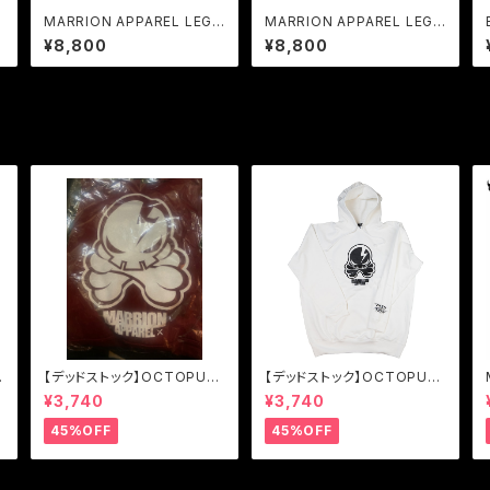
MARRION APPAREL LEGA
MARRION APPAREL LEGA
CY LOGO FIGHT PANTS
CY LOGO FIGHT PANTS
¥8,800
¥8,800
(Khaki×Black)
(Navy×White)
【デッドストック】OCTOPUS
【デッドストック】OCTOPUS
r
SKULL HOODIE (バーガン
SKULL HOODIE (White×B
¥3,740
¥3,740
ディ×Black)
lack)
45%OFF
45%OFF