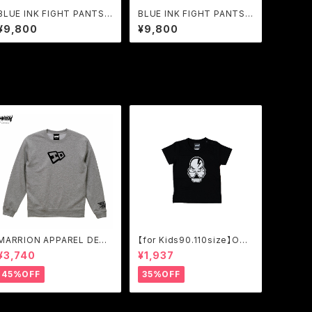
BLUE INK FIGHT PANTS -
BLUE INK FIGHT PANTS -
DEEP BLUE
WHITE BLUE
¥9,800
¥9,800
MARRION APPAREL DEAD
【for Kids90.110size】OCT
STOCK ERO LOGO SWEA
OPUS SKULL T-shirts (Bl
¥3,740
¥1,937
T (Gray)
ack×White)
45%OFF
35%OFF