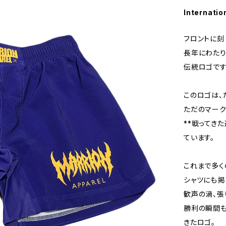
Internatio
フロントに刻ま
長年にわたり
伝統ロゴです
このロゴは、
ただのマーク
**戦ってき
ています。
これまで多く
シャツにも掲
歓声の渦、張
勝利の瞬間も
きたロゴ。