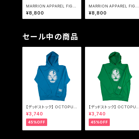
MARRION APPAREL FIGH
MARRION APPAREL FIGH
T PANTS (Dark green× W
T PANTS (Black×White)
¥8,800
¥8,800
hite)
セール中の商品
【デッドストック】 OCTOPUS
【デッドストック】 OCTOPUS
SKULL HOODIE (Turquoi
SKULL HOODIE (Bright g
¥3,740
¥3,740
se blue×White)
een×White)
45%OFF
45%OFF