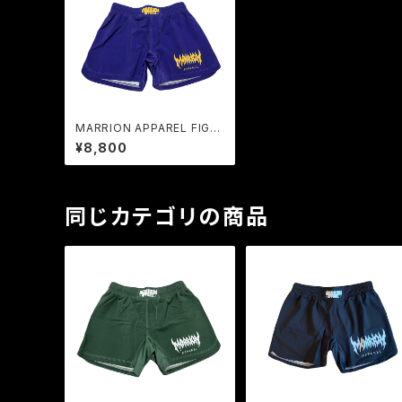
MARRION APPAREL FIGH
T PANTS (Purple× Yello
¥8,800
w)
同じカテゴリの商品