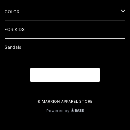
Big Silhouette Tee
COLOR
LONG SLEEVE
Black
FOR KIDS
Tank top
white
Sandals
RASH GUARD
Navy
商品一覧に戻る
Khaki
Green
© MARRION APPAREL STORE
Powered by
Brown