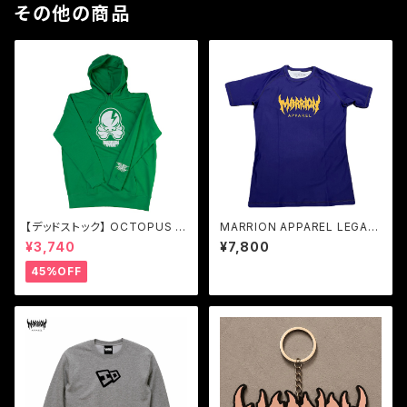
その他の商品
【デッドストック】 OCTOPUS S
MARRION APPAREL LEGAC
KULL HOODIE (Bright gree
Y LOGO RASH GUARD (Pur
¥3,740
¥7,800
n×White)
ple×Yellow)
45%OFF