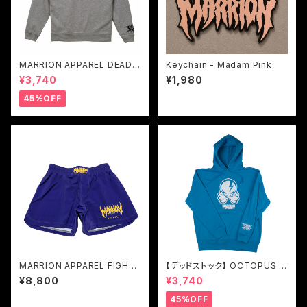
MARRION APPAREL DEADS
Keychain - Madam Pink
TOCK ERO LOGO SWEAT
¥3,740
¥1,980
(Gray)
45%OFF
MARRION APPAREL FIGHT
【デッドストック】 OCTOPUS S
PANTS (Purple× Yellow)
KULL HOODIE (Turquoise
¥8,800
¥3,740
blue×White)
45%OFF