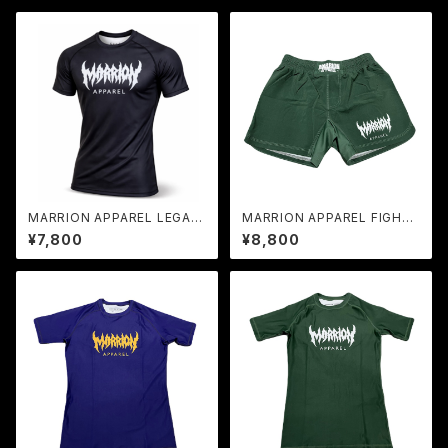
MARRION APPAREL LEGAC
MARRION APPAREL FIGHT
Y LOGO RASH GUARD (Bla
PANTS (Dark green× Whit
¥7,800
¥8,800
ck×White)
e)