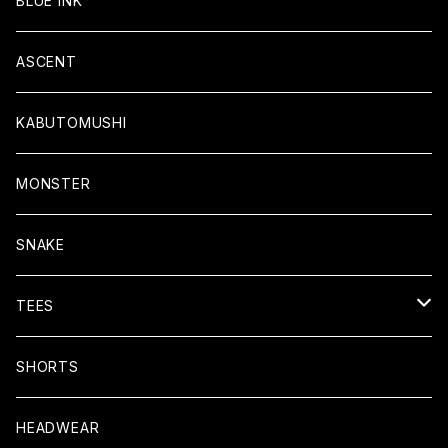
BLUE INK
ASCENT
KABUTOMUSHI
MONSTER
SNAKE
TEES
Cotton100% Tee
SHORTS
Dry Tees
HEADWEAR