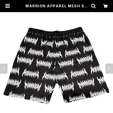
MARRION APPAREL MESH SH
ORTS (Darake) | MARRION AP
PAREL STORE