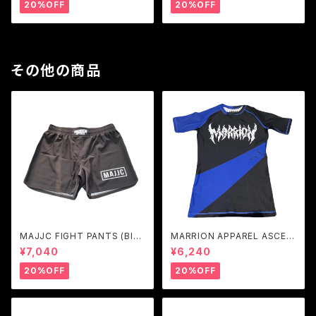
20%OFF
20%OFF
その他の商品
MAJJC FIGHT PANTS (Blac
MARRION APPAREL ASCEN
k×White)
T RASHGUARD — BLUE
¥7,040
¥6,240
20%OFF
20%OFF