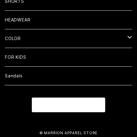
Cotton100% Tee
SHORTS
Dry Tees
HEADWEAR
Big Silhouette Tee
COLOR
LONG SLEEVE
Black
FOR KIDS
Tank top
white
Sandals
RASH GUARD
Navy
商品一覧に戻る
Khaki
Green
© MARRION APPAREL STORE