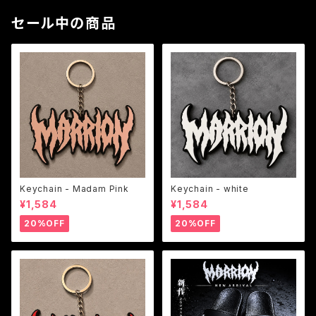
セール中の商品
Keychain - Madam Pink
Keychain - white
¥1,584
¥1,584
20%OFF
20%OFF