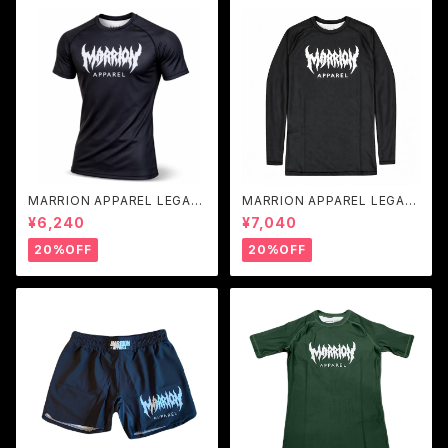
MARRION APPAREL LEGAC
MARRION APPAREL LEGAC
Y LOGO RASH GUARD (Bla
Y LOGO LONG RASH GUAR
¥6,240
¥7,040
ck×White)
D (Black×White)
20%OFF
20%OFF