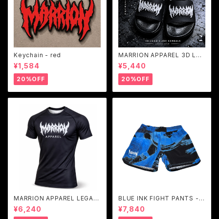
Keychain - red
MARRION APPAREL 3D Log
o Sandals - White Logo
¥1,584
¥5,440
20%OFF
20%OFF
MARRION APPAREL LEGAC
BLUE INK FIGHT PANTS -D
Y LOGO RASH GUARD (Bla
EEP BLUE
¥6,240
¥7,840
ck×White)