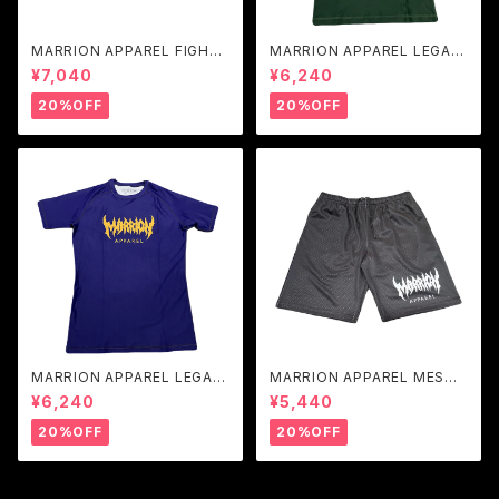
MARRION APPAREL FIGHT
MARRION APPAREL LEGAC
PANTS (Black×White)
Y LOGO RASH GUARD (Dar
¥7,040
¥6,240
k green×White)
20%OFF
20%OFF
MARRION APPAREL LEGAC
MARRION APPAREL MESH
Y LOGO RASH GUARD (Pur
SHORTS (Black×White)
¥6,240
¥5,440
ple×Yellow)
20%OFF
20%OFF