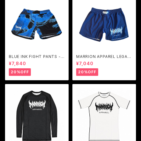
BLUE INK FIGHT PANTS -D
MARRION APPAREL LEGAC
EEP BLUE
Y LOGO FIGHT PANTS (Na
¥7,840
¥7,040
vy×White)
20%OFF
20%OFF